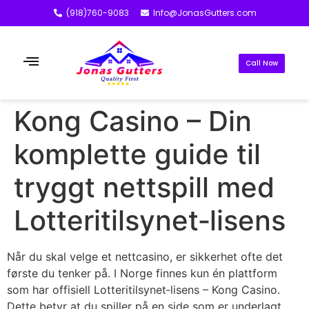
(918)760-9083
Info@JonasGutters.com
Call Now
Kong Casino – Din
komplette guide til
tryggt nettspill med
Lotteritilsynet‑lisens
Når du skal velge et nettcasino, er sikkerhet ofte det
første du tenker på. I Norge finnes kun én plattform
som har offisiell Lotteritilsynet‑lisens – Kong Casino.
Dette betyr at du spiller på en side som er underlagt