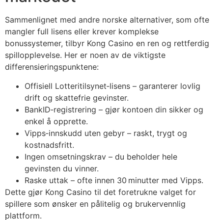
Sammenlignet med andre norske alternativer, som ofte
mangler full lisens eller krever komplekse
bonussystemer, tilbyr Kong Casino en ren og rettferdig
spillopplevelse. Her er noen av de viktigste
differensieringspunktene:
Offisiell Lotteritilsynet‑lisens – garanterer lovlig
drift og skattefrie gevinster.
BankID‑registrering – gjør kontoen din sikker og
enkel å opprette.
Vipps‑innskudd uten gebyr – raskt, trygt og
kostnadsfritt.
Ingen omsetningskrav – du beholder hele
gevinsten du vinner.
Raske uttak – ofte innen 30 minutter med Vipps.
Dette gjør Kong Casino til det foretrukne valget for
spillere som ønsker en pålitelig og brukervennlig
plattform.