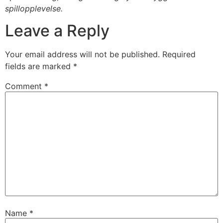
spillopplevelse.
Leave a Reply
Your email address will not be published.
Required
fields are marked
*
Comment
*
Name
*