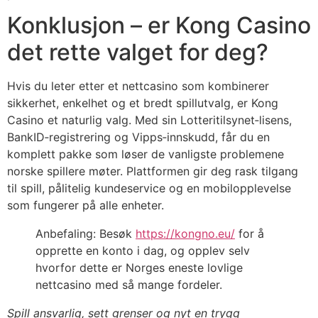
Konklusjon – er Kong Casino
det rette valget for deg?
Hvis du leter etter et nettcasino som kombinerer
sikkerhet, enkelhet og et bredt spillutvalg, er Kong
Casino et naturlig valg. Med sin Lotteritilsynet‑lisens,
BankID‑registrering og Vipps‑innskudd, får du en
komplett pakke som løser de vanligste problemene
norske spillere møter. Plattformen gir deg rask tilgang
til spill, pålitelig kundeservice og en mobilopplevelse
som fungerer på alle enheter.
Anbefaling: Besøk
https://kongno.eu/
for å
opprette en konto i dag, og opplev selv
hvorfor dette er Norges eneste lovlige
nettcasino med så mange fordeler.
Spill ansvarlig, sett grenser og nyt en trygg