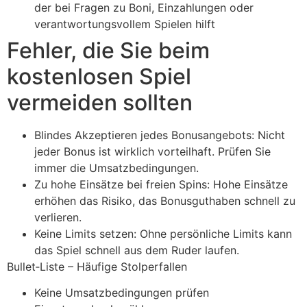
der bei Fragen zu Boni, Einzahlungen oder
verantwortungsvollem Spielen hilft
Fehler, die Sie beim
kostenlosen Spiel
vermeiden sollten
Blindes Akzeptieren jedes Bonusangebots: Nicht
jeder Bonus ist wirklich vorteilhaft. Prüfen Sie
immer die Umsatzbedingungen.
Zu hohe Einsätze bei freien Spins: Hohe Einsätze
erhöhen das Risiko, das Bonusguthaben schnell zu
verlieren.
Keine Limits setzen: Ohne persönliche Limits kann
das Spiel schnell aus dem Ruder laufen.
Bullet‑Liste – Häufige Stolperfallen
Keine Umsatzbedingungen prüfen