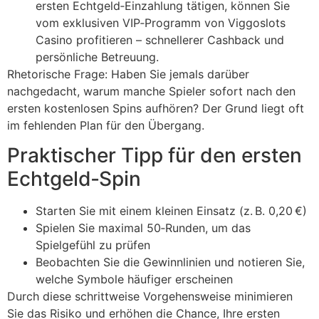
ersten Echtgeld‑Einzahlung tätigen, können Sie
vom exklusiven VIP‑Programm von Viggoslots
Casino profitieren – schnellerer Cashback und
persönliche Betreuung.
Rhetorische Frage: Haben Sie jemals darüber
nachgedacht, warum manche Spieler sofort nach den
ersten kostenlosen Spins aufhören? Der Grund liegt oft
im fehlenden Plan für den Übergang.
Praktischer Tipp für den ersten
Echtgeld‑Spin
Starten Sie mit einem kleinen Einsatz (z. B. 0,20 €)
Spielen Sie maximal 50‑Runden, um das
Spielgefühl zu prüfen
Beobachten Sie die Gewinnlinien und notieren Sie,
welche Symbole häufiger erscheinen
Durch diese schrittweise Vorgehensweise minimieren
Sie das Risiko und erhöhen die Chance, Ihre ersten