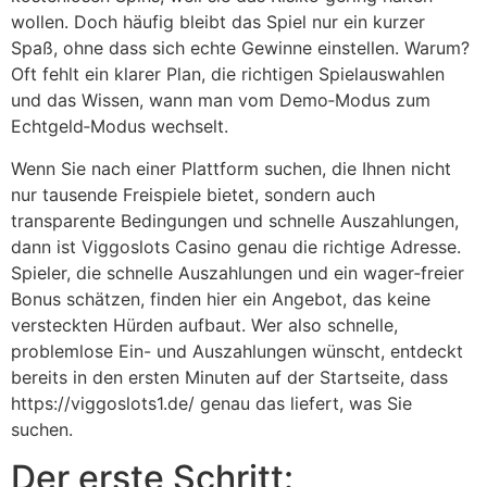
wollen. Doch häufig bleibt das Spiel nur ein kurzer
Spaß, ohne dass sich echte Gewinne einstellen. Warum?
Oft fehlt ein klarer Plan, die richtigen Spielauswahlen
und das Wissen, wann man vom Demo‑Modus zum
Echtgeld‑Modus wechselt.
Wenn Sie nach einer Plattform suchen, die Ihnen nicht
nur tausende Freispiele bietet, sondern auch
transparente Bedingungen und schnelle Auszahlungen,
dann ist Viggoslots Casino genau die richtige Adresse.
Spieler, die schnelle Auszahlungen und ein wager‑freier
Bonus schätzen, finden hier ein Angebot, das keine
versteckten Hürden aufbaut. Wer also schnelle,
problemlose Ein- und Auszahlungen wünscht, entdeckt
bereits in den ersten Minuten auf der Startseite, dass
https://viggoslots1.de/ genau das liefert, was Sie
suchen.
Der erste Schritt: