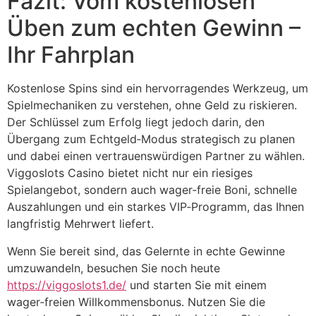
Fazit: Vom kostenlosen
Üben zum echten Gewinn –
Ihr Fahrplan
Kostenlose Spins sind ein hervorragendes Werkzeug, um
Spielmechaniken zu verstehen, ohne Geld zu riskieren.
Der Schlüssel zum Erfolg liegt jedoch darin, den
Übergang zum Echtgeld‑Modus strategisch zu planen
und dabei einen vertrauenswürdigen Partner zu wählen.
Viggoslots Casino bietet nicht nur ein riesiges
Spielangebot, sondern auch wager‑freie Boni, schnelle
Auszahlungen und ein starkes VIP‑Programm, das Ihnen
langfristig Mehrwert liefert.
Wenn Sie bereit sind, das Gelernte in echte Gewinne
umzuwandeln, besuchen Sie noch heute
https://viggoslots1.de/
und starten Sie mit einem
wager‑freien Willkommensbonus. Nutzen Sie die