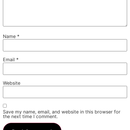
Name
*
Email
*
Website
Save my name, email, and website in this browser for
the next time I comment.