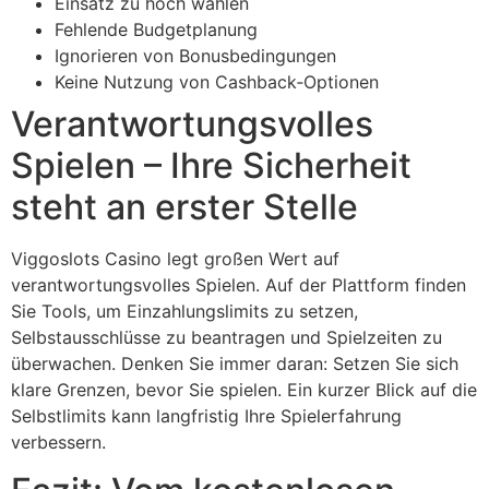
Einsatz zu hoch wählen
Fehlende Budgetplanung
Ignorieren von Bonusbedingungen
Keine Nutzung von Cashback‑Optionen
Verantwortungsvolles
Spielen – Ihre Sicherheit
steht an erster Stelle
Viggoslots Casino legt großen Wert auf
verantwortungsvolles Spielen. Auf der Plattform finden
Sie Tools, um Einzahlungslimits zu setzen,
Selbstausschlüsse zu beantragen und Spielzeiten zu
überwachen. Denken Sie immer daran: Setzen Sie sich
klare Grenzen, bevor Sie spielen. Ein kurzer Blick auf die
Selbstlimits kann langfristig Ihre Spielerfahrung
verbessern.