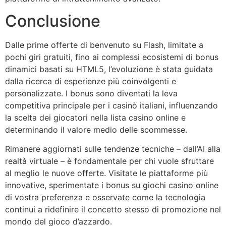
Conclusione
Dalle prime offerte di benvenuto su Flash, limitate a
pochi giri gratuiti, fino ai complessi ecosistemi di bonus
dinamici basati su HTML5, l’evoluzione è stata guidata
dalla ricerca di esperienze più coinvolgenti e
personalizzate. I bonus sono diventati la leva
competitiva principale per i casinò italiani, influenzando
la scelta dei giocatori nella lista casino online e
determinando il valore medio delle scommesse.
Rimanere aggiornati sulle tendenze tecniche – dall’AI alla
realtà virtuale – è fondamentale per chi vuole sfruttare
al meglio le nuove offerte. Visitate le piattaforme più
innovative, sperimentate i bonus su giochi casino online
di vostra preferenza e osservate come la tecnologia
continui a ridefinire il concetto stesso di promozione nel
mondo del gioco d’azzardo.