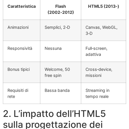
Caratteristica
Flash
HTML5 (2013‑)
(2002‑2012)
Animazioni
Semplici, 2‑D
Canvas, WebGL,
3‑D
Responsività
Nessuna
Full‑screen,
adattiva
Bonus tipici
Welcome, 50
Cross‑device,
free spin
missioni
Requisiti di
Bassa banda
Streaming in
rete
tempo reale
2. L’impatto dell’HTML5
sulla progettazione dei