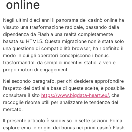
online
Negli ultimi dieci anni il panorama dei casinò online ha
vissuto una trasformazione radicale, passando dalla
dipendenza da Flash a una realtà completamente
basata su HTML5. Questa migrazione non è stata solo
una questione di compatibilità browser; ha ridefinito il
modo in cui gli operatori concepiscono i bonus,
trasformandoli da semplici incentivi statici a veri e
propri motori di engagement.
Nel secondo paragrafo, per chi desidera approfondire
l’aspetto dei dati alla base di queste scelte, è possibile
consultare il sito
https://www.bigdata-heart.eu/
, che
raccoglie risorse utili per analizzare le tendenze del
mercato.
Il presente articolo è suddiviso in sette sezioni. Prima
esploreremo le origini dei bonus nei primi casinò Flash,