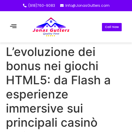
(918)760-9083
Info@JonasGutters.com
Call Now
L’evoluzione dei
bonus nei giochi
HTML5: da Flash a
esperienze
immersive sui
principali casinò