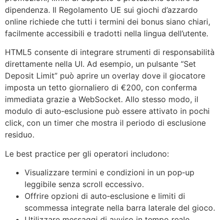
dipendenza. Il Regolamento UE sui giochi d’azzardo
online richiede che tutti i termini dei bonus siano chiari,
facilmente accessibili e tradotti nella lingua dell’utente.
HTML5 consente di integrare strumenti di responsabilità
direttamente nella UI. Ad esempio, un pulsante “Set
Deposit Limit” può aprire un overlay dove il giocatore
imposta un tetto giornaliero di €200, con conferma
immediata grazie a WebSocket. Allo stesso modo, il
modulo di auto‑esclusione può essere attivato in pochi
click, con un timer che mostra il periodo di esclusione
residuo.
Le best practice per gli operatori includono:
Visualizzare termini e condizioni in un pop‑up
leggibile senza scroll eccessivo.
Offrire opzioni di auto‑esclusione e limiti di
scommessa integrate nella barra laterale del gioco.
Utilizzare messaggi di avviso in tempo reale