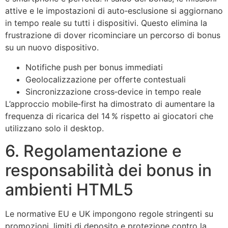
attive e le impostazioni di auto‑esclusione si aggiornano
in tempo reale su tutti i dispositivi. Questo elimina la
frustrazione di dover ricominciare un percorso di bonus
su un nuovo dispositivo.
Notifiche push per bonus immediati
Geolocalizzazione per offerte contestuali
Sincronizzazione cross‑device in tempo reale
L’approccio mobile‑first ha dimostrato di aumentare la
frequenza di ricarica del 14 % rispetto ai giocatori che
utilizzano solo il desktop.
6. Regolamentazione e
responsabilità dei bonus in
ambienti HTML5
Le normative EU e UK impongono regole stringenti su
promozioni, limiti di deposito e protezione contro la