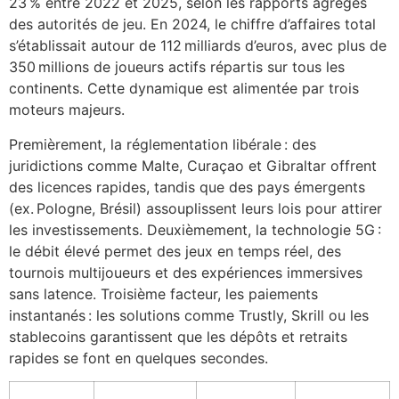
23 % entre 2022 et 2025, selon les rapports agrégés
des autorités de jeu. En 2024, le chiffre d’affaires total
s’établissait autour de 112 milliards d’euros, avec plus de
350 millions de joueurs actifs répartis sur tous les
continents. Cette dynamique est alimentée par trois
moteurs majeurs.
Premièrement, la réglementation libérale : des
juridictions comme Malte, Curaçao et Gibraltar offrent
des licences rapides, tandis que des pays émergents
(ex. Pologne, Brésil) assouplissent leurs lois pour attirer
les investissements. Deuxièmement, la technologie 5G :
le débit élevé permet des jeux en temps réel, des
tournois multijoueurs et des expériences immersives
sans latence. Troisième facteur, les paiements
instantanés : les solutions comme Trustly, Skrill ou les
stablecoins garantissent que les dépôts et retraits
rapides se font en quelques secondes.