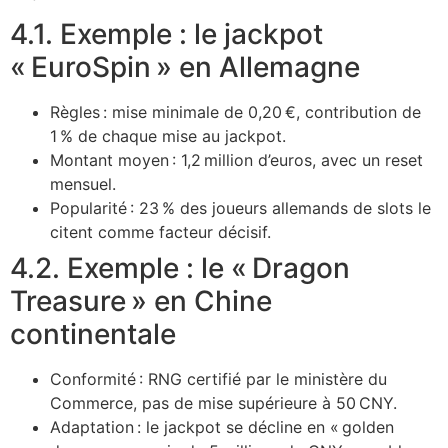
4.1. Exemple : le jackpot
« EuroSpin » en Allemagne
Règles : mise minimale de 0,20 €, contribution de
1 % de chaque mise au jackpot.
Montant moyen : 1,2 million d’euros, avec un reset
mensuel.
Popularité : 23 % des joueurs allemands de slots le
citent comme facteur décisif.
4.2. Exemple : le « Dragon
Treasure » en Chine
continentale
Conformité : RNG certifié par le ministère du
Commerce, pas de mise supérieure à 50 CNY.
Adaptation : le jackpot se décline en « golden