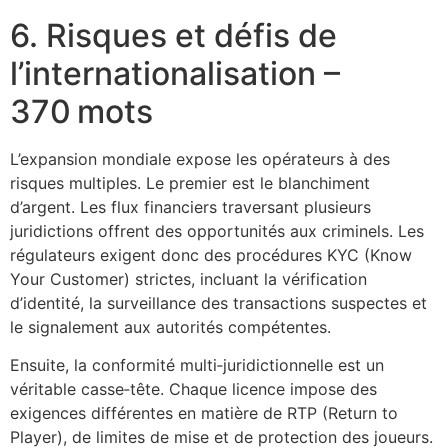
6. Risques et défis de
l’internationalisation –
370 mots
L’expansion mondiale expose les opérateurs à des
risques multiples. Le premier est le blanchiment
d’argent. Les flux financiers traversant plusieurs
juridictions offrent des opportunités aux criminels. Les
régulateurs exigent donc des procédures KYC (Know
Your Customer) strictes, incluant la vérification
d’identité, la surveillance des transactions suspectes et
le signalement aux autorités compétentes.
Ensuite, la conformité multi‑juridictionnelle est un
véritable casse‑tête. Chaque licence impose des
exigences différentes en matière de RTP (Return to
Player), de limites de mise et de protection des joueurs.