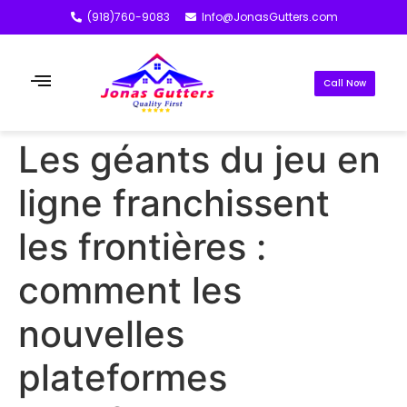
(918)760-9083
Info@JonasGutters.com
Call Now
Les géants du jeu en
ligne franchissent
les frontières :
comment les
nouvelles
plateformes