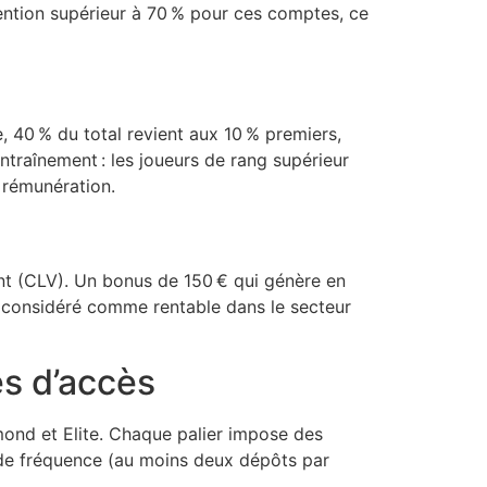
ention supérieur à 70 % pour ces comptes, ce
 40 % du total revient aux 10 % premiers,
entraînement : les joueurs de rang supérieur
e rémunération.
ent (CLV). Un bonus de 150 € qui génère en
 considéré comme rentable dans le secteur
es d’accès
amond et Elite. Chaque palier impose des
 de fréquence (au moins deux dépôts par