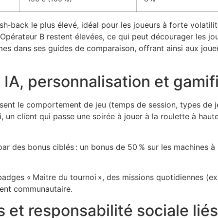
‑back le plus élevé, idéal pour les joueurs à forte volatilit
Opérateur B restent élevées, ce qui peut décourager les jo
s dans ses guides de comparaison, offrant ainsi aux joueur
 IA, personnalisation et gami
isent le comportement de jeu (temps de session, types de jeu
, un client qui passe une soirée à jouer à la roulette à haut
 par des bonus ciblés : un bonus de 50 % sur les machines à
adges « Maitre du tournoi », des missions quotidiennes (ex. 
ment communautaire.
 et responsabilité sociale li