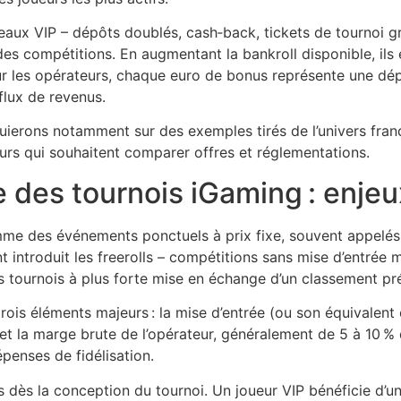
aux VIP – dépôts doublés, cash‑back, tickets de tournoi gra
s compétitions. En augmentant la bankroll disponible, ils é
ur les opérateurs, chaque euro de bonus représente une dép
flux de revenus.
ierons notamment sur des exemples tirés de l’univers frança
rs qui souhaitent comparer offres et réglementations.
des tournois iGaming : enje
me des événements ponctuels à prix fixe, souvent appelés 
t introduit les freerolls – compétitions sans mise d’entrée m
des tournois à plus forte mise en échange d’un classement pré
rois éléments majeurs : la mise d’entrée (ou son équivalent e
et la marge brute de l’opérateur, généralement de 5 à 10 %
dépenses de fidélisation.
s dès la conception du tournoi. Un joueur VIP bénéficie d’