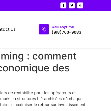
Call Anytime
tact Us
(918)760-9083
Gaming : comment
économique des
iers de rentabilité pour les opérateurs et
t mués en structures hiérarchisées où chaque
aires : maximiser le retour sur investissement