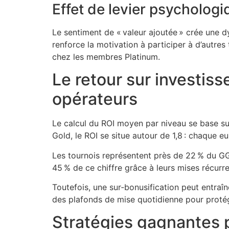
Effet de levier psychologi
Le sentiment de « valeur ajoutée » crée une 
renforce la motivation à participer à d’autre
chez les membres Platinum.
Le retour sur investis
opérateurs
Le calcul du ROI moyen par niveau se base sur
Gold, le ROI se situe autour de 1,8 : chaque 
Les tournois représentent près de 22 % du GG
45 % de ce chiffre grâce à leurs mises récurre
Toutefois, une sur‑bonusification peut entraî
des plafonds de mise quotidienne pour protége
Stratégies gagnantes p