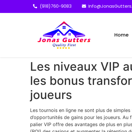
(918)760-9083
Info@JonasGutter
Home
Les niveaux VIP 
les bonus transf
joueurs
Les tournois en ligne ne sont plus de simples 
d’opportunités de gains pour les joueurs. Au 
palier VIP offre des avantages de plus en plu
(ROI) des casinos et augmenter la rétention de