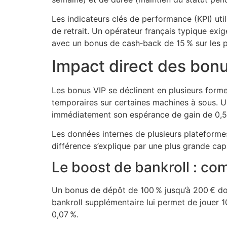
Les indicateurs clés de performance (KPI) uti
de retrait. Un opérateur français typique exi
avec un bonus de cash‑back de 15 % sur les p
Impact direct des bonu
Les bonus VIP se déclinent en plusieurs form
temporaires sur certaines machines à sous. Un
immédiatement son espérance de gain de 0,5 %
Les données internes de plusieurs plateforme
différence s’explique par une plus grande capa
Le boost de bankroll : co
Un bonus de dépôt de 100 % jusqu’à 200 € doub
bankroll supplémentaire lui permet de jouer 1
0,07 %.