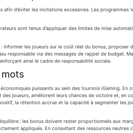
s afin d’éviter les incitations excessives. Les programmes V
rateurs sont tenus d’appliquer des limites de mise automati
 informer les joueurs sur le coût réel du bonus, proposer d
 le jeu responsable via des messages de rappel de budget. 
enforçant ainsi le cadre de responsabilité sociale.
0 mots
 économiques puissants au sein des tournois iGaming. En o
ll des joueurs, améliorent leurs chances de victoire et, en 
ositif, la rétention accrue et la capacité à segmenter les 
équilibre : les bonus doivent rester proportionnels aux mar
ictement appliqués. En consultant des ressources neutres c