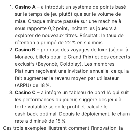
Casino A
– a introduit un système de points basé
sur le temps de jeu plutôt que sur le volume de
mise. Chaque minute passée sur une machine à
sous rapporte 0,2 point, incitant les joueurs à
explorer de nouveaux titres. Résultat : le taux de
rétention a grimpé de 22 % en six mois.
Casino B
– propose des voyages de luxe (séjour à
Monaco, billets pour le Grand Prix) et des concerts
exclusifs (Beyoncé, Coldplay). Les membres
Platinum reçoivent une invitation annuelle, ce qui a
fait augmenter le revenu moyen par utilisateur
(ARPU) de 18 %.
Casino C
– a intégré un tableau de bord IA qui suit
les performances du joueur, suggère des jeux à
forte volatilité selon le profil et calcule le
cash‑back optimal. Depuis le déploiement, le churn
rate a diminué de 15 %.
Ces trois exemples illustrent comment l’innovation, la