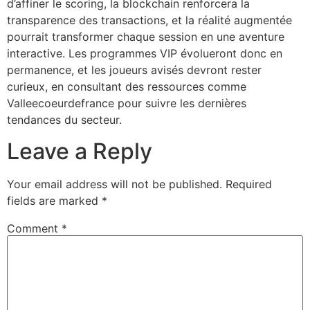
d’affiner le scoring, la blockchain renforcera la
transparence des transactions, et la réalité augmentée
pourrait transformer chaque session en une aventure
interactive. Les programmes VIP évolueront donc en
permanence, et les joueurs avisés devront rester
curieux, en consultant des ressources comme
Valleecoeurdefrance pour suivre les dernières
tendances du secteur.
Leave a Reply
Your email address will not be published.
Required
fields are marked
*
Comment
*