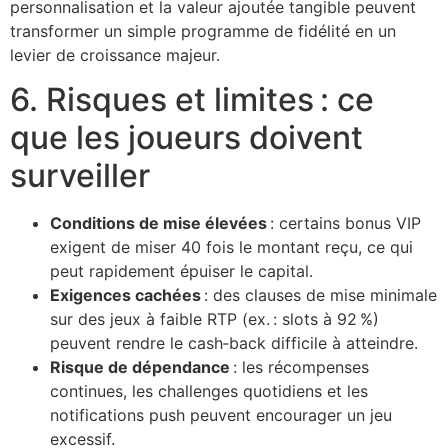
personnalisation et la valeur ajoutée tangible peuvent
transformer un simple programme de fidélité en un
levier de croissance majeur.
6. Risques et limites : ce
que les joueurs doivent
surveiller
Conditions de mise élevées
: certains bonus VIP
exigent de miser 40 fois le montant reçu, ce qui
peut rapidement épuiser le capital.
Exigences cachées
: des clauses de mise minimale
sur des jeux à faible RTP (ex. : slots à 92 %)
peuvent rendre le cash‑back difficile à atteindre.
Risque de dépendance
: les récompenses
continues, les challenges quotidiens et les
notifications push peuvent encourager un jeu
excessif.