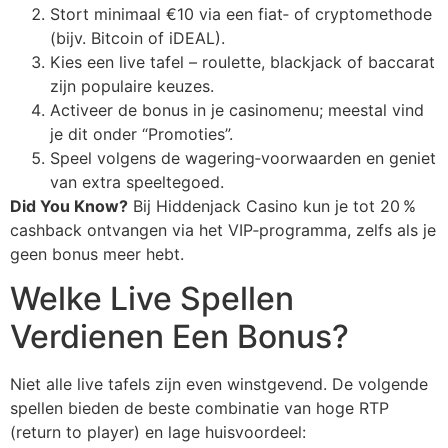
Stort minimaal €10 via een fiat‑ of cryptomethode
(bijv. Bitcoin of iDEAL).
Kies een live tafel – roulette, blackjack of baccarat
zijn populaire keuzes.
Activeer de bonus in je casinomenu; meestal vind
je dit onder “Promoties”.
Speel volgens de wagering‑voorwaarden en geniet
van extra speeltegoed.
Did You Know?
Bij Hiddenjack Casino kun je tot 20 %
cashback ontvangen via het VIP‑programma, zelfs als je
geen bonus meer hebt.
Welke Live Spellen
Verdienen Een Bonus?
Niet alle live tafels zijn even winstgevend. De volgende
spellen bieden de beste combinatie van hoge RTP
(return to player) en lage huisvoordeel: