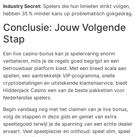
Industry Secret:
Spelers die hun limieten strikt volgen,
hebben 35 % minder kans op problematisch gokgedrag.
Conclusie: Jouw Volgende
Stap
Een live casino‑bonus kan je spelervaring enorm
verbeteren, mits je de regels goed begrijpt en een
betrouwbaar platform kiest. Met een breed scala aan
spellen, een aantrekkelijk VIP‑programma, snelle
cryptobetalingen en uitstekende klantenservice, biedt
Hiddenjack Casino een van de beste pakketten voor
Nederlandse spelers.
Begin vandaag nog met het claimen van je live bonus,
volg de stappen in deze gids en geniet van extra
speeltegoed terwijl je de spanning van een echte dealer
ervaart. Veel speelplezier en onthoud: speel slim, speel