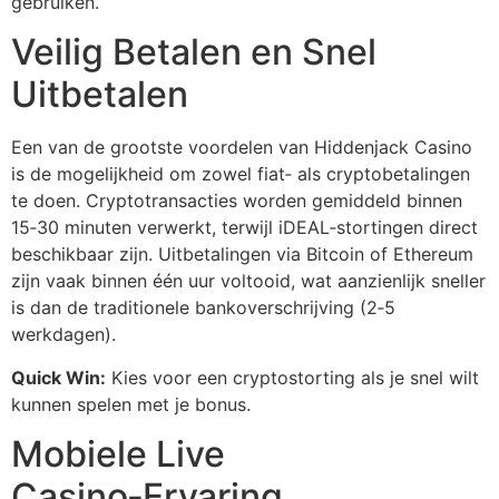
gebruiken.
Veilig Betalen en Snel
Uitbetalen
Een van de grootste voordelen van Hiddenjack Casino
is de mogelijkheid om zowel fiat‑ als cryptobetalingen
te doen. Cryptotransacties worden gemiddeld binnen
15‑30 minuten verwerkt, terwijl iDEAL‑stortingen direct
beschikbaar zijn. Uitbetalingen via Bitcoin of Ethereum
zijn vaak binnen één uur voltooid, wat aanzienlijk sneller
is dan de traditionele bankoverschrijving (2‑5
werkdagen).
Quick Win:
Kies voor een cryptostorting als je snel wilt
kunnen spelen met je bonus.
Mobiele Live
Casino‑Ervaring