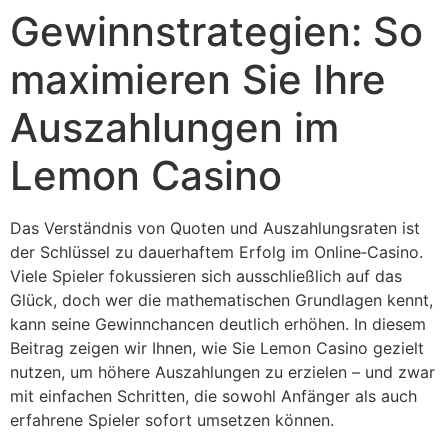
Gewinnstrategien: So
maximieren Sie Ihre
Auszahlungen im
Lemon Casino
Das Verständnis von Quoten und Auszahlungsraten ist
der Schlüssel zu dauerhaftem Erfolg im Online‑Casino.
Viele Spieler fokussieren sich ausschließlich auf das
Glück, doch wer die mathematischen Grundlagen kennt,
kann seine Gewinnchancen deutlich erhöhen. In diesem
Beitrag zeigen wir Ihnen, wie Sie Lemon Casino gezielt
nutzen, um höhere Auszahlungen zu erzielen – und zwar
mit einfachen Schritten, die sowohl Anfänger als auch
erfahrene Spieler sofort umsetzen können.