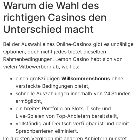
Warum die Wahl des
richtigen Casinos den
Unterschied macht
Bei der Auswahl eines Online‑Casinos gibt es unzählige
Optionen, doch nicht jedes bietet dieselben
Rahmenbedingungen. Lemon Casino hebt sich von
vielen Mitbewerbern ab, weil es:
einen großzügigen
Willkommensbonus
ohne
versteckte Bedingungen bietet,
schnelle Auszahlungen innerhalb von 24 Stunden
ermöglicht,
ein breites Portfolio an Slots, Tisch‑ und
Live‑Spielen von Top‑Anbietern bereitstellt,
vollständig auf Deutsch verfügbar ist und damit
Sprachbarrieren eliminiert.
Im direkten Vergleich mit anderen Anbietern punktet