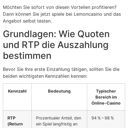
Möchten Sie sofort von diesen Vorteilen profitieren?
Dann können Sie jetzt spiele bei Lemoncasino und das
Angebot selbst testen.
Grundlagen: Wie Quoten
und RTP die Auszahlung
bestimmen
Bevor Sie Ihre erste Einzahlung tätigen, sollten Sie die
beiden wichtigsten Kennzahlen kennen:
Kennzahl
Bedeutung
Typischer
Bereich im
Online‑Casino
RTP
Prozentualer Anteil, den
94 % – 98 %
(Return
ein Spiel langfristig an