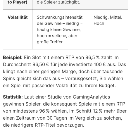
to Player)
die Spieler zurückgibt.
Volatilität
Schwankungsintensität
Niedrig, Mittel,
der Gewinne – niedrig =
Hoch
häufig kleine Gewinne,
hoch = seltene, aber
große Treffer.
Beispiel:
Ein Slot mit einem RTP von 96,5 % zahlt im
Durchschnitt 96,50 € für jede investierte 100 € aus. Das
klingt nach einer geringen Marge, doch über tausende
Spins gleicht sich das aus – vorausgesetzt, Sie wählen
ein Spiel mit passender Volatilität zu Ihrem Budget.
Statistik:
Laut einer Studie von GamingAnalytics
gewinnen Spieler, die konsequent Spiele mit einem RTP
von mindestens 96 % wählen, im Schnitt 12 % mehr über
einen Zeitraum von 30 Tagen im Vergleich zu solchen,
die niedrigere RTP‑Titel bevorzugen.