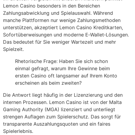
Lemon Casino besonders in den Bereichen
Zahlungsabwicklung und Spielauswahl. Während
manche Plattformen nur wenige Zahlungsmethoden
unterstützen, akzeptiert Lemon Casino Kreditkarten,
Sofortüberweisungen und moderne E‑Wallet‑Lösungen.
Das bedeutet für Sie weniger Wartezeit und mehr
Spielzeit.
Rhetorische Frage: Haben Sie sich schon
einmal gefragt, warum Ihre Gewinne beim
ersten Casino oft langsamer auf Ihrem Konto
erscheinen als beim zweiten?
Die Antwort liegt häufig in der Lizenzierung und den
internen Prozessen. Lemon Casino ist von der Malta
Gaming Authority (MGA) lizenziert und unterliegt
strengen Auflagen zum Spielerschutz. Das sorgt für
transparente Auszahlungsquoten und ein faires
Spielerlebnis.