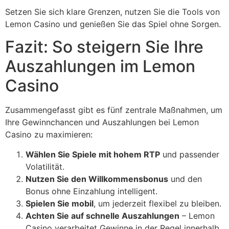
Setzen Sie sich klare Grenzen, nutzen Sie die Tools von
Lemon Casino und genießen Sie das Spiel ohne Sorgen.
Fazit: So steigern Sie Ihre
Auszahlungen im Lemon
Casino
Zusammengefasst gibt es fünf zentrale Maßnahmen, um
Ihre Gewinnchancen und Auszahlungen bei Lemon
Casino zu maximieren:
Wählen Sie Spiele mit hohem RTP
und passender
Volatilität.
Nutzen Sie den Willkommensbonus
und den
Bonus ohne Einzahlung intelligent.
Spielen Sie mobil
, um jederzeit flexibel zu bleiben.
Achten Sie auf schnelle Auszahlungen
– Lemon
Casino verarbeitet Gewinne in der Regel innerhalb