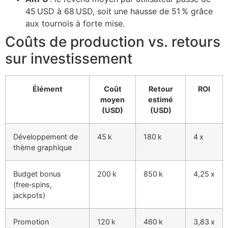
45 USD à 68 USD, soit une hausse de 51 % grâce
aux tournois à forte mise.
Coûts de production vs. retours
sur investissement
Élément
Coût
Retour
ROI
moyen
estimé
(USD)
(USD)
Développement de
45 k
180 k
4 x
thème graphique
Budget bonus
200 k
850 k
4,25 x
(free‑spins,
jackpots)
Promotion
120 k
460 k
3,83 x