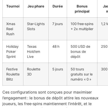
Tournoi
Jeu phare
Durée
Bonus
Ja
principal
Xmas
Star‑Lights
7 jours
100 free‑spins
1,2
Reel
Slots
+ 2x multiplier
Rush
Holiday
Texas
48 h
500 USD de
250
Poker
Hold’em
bonus de
Sprint
Live
dépôt
Festive
Roulette
5 jours
50 tours
300
Roulette
3D
gratuits sur le
Blitz
numéro « 0 »
Ces configurations sont conçues pour maximiser
l’engagement : le bonus de dépôt attire les nouveaux
joueurs, les free‑spins maintiennent l’intérêt, et le