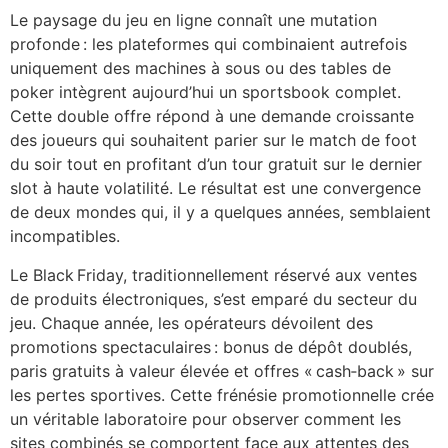
Le paysage du jeu en ligne connaît une mutation
profonde : les plateformes qui combinaient autrefois
uniquement des machines à sous ou des tables de
poker intègrent aujourd’hui un sportsbook complet.
Cette double offre répond à une demande croissante
des joueurs qui souhaitent parier sur le match de foot
du soir tout en profitant d’un tour gratuit sur le dernier
slot à haute volatilité. Le résultat est une convergence
de deux mondes qui, il y a quelques années, semblaient
incompatibles.
Le Black Friday, traditionnellement réservé aux ventes
de produits électroniques, s’est emparé du secteur du
jeu. Chaque année, les opérateurs dévoilent des
promotions spectaculaires : bonus de dépôt doublés,
paris gratuits à valeur élevée et offres « cash‑back » sur
les pertes sportives. Cette frénésie promotionnelle crée
un véritable laboratoire pour observer comment les
sites combinés se comportent face aux attentes des