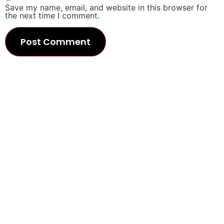
Save my name, email, and website in this browser for
the next time I comment.