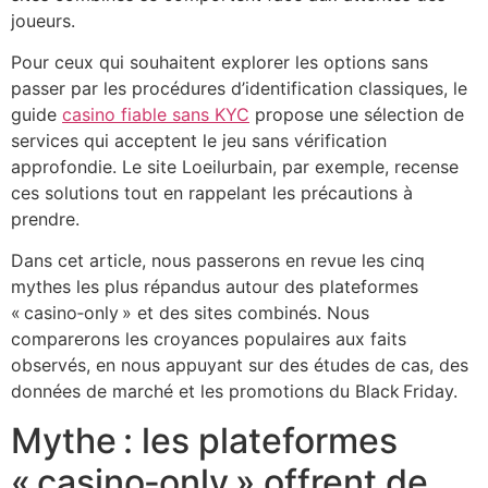
joueurs.
Pour ceux qui souhaitent explorer les options sans
passer par les procédures d’identification classiques, le
guide
casino fiable sans KYC
propose une sélection de
services qui acceptent le jeu sans vérification
approfondie. Le site Loeilurbain, par exemple, recense
ces solutions tout en rappelant les précautions à
prendre.
Dans cet article, nous passerons en revue les cinq
mythes les plus répandus autour des plateformes
« casino‑only » et des sites combinés. Nous
comparerons les croyances populaires aux faits
observés, en nous appuyant sur des études de cas, des
données de marché et les promotions du Black Friday.
Mythe : les plateformes
« casino‑only » offrent de