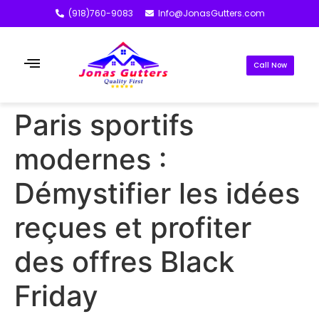
(918)760-9083
Info@JonasGutters.com
Call Now
Paris sportifs
modernes :
Démystifier les idées
reçues et profiter
des offres Black
Friday