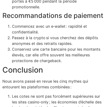
portés à €5 000 pendant la période
promotionnelle.
Recommandations de paiement
Commencez avec un e‑wallet : rapidité et
confidentialité.
Passez à la crypto si vous cherchez des dépôts
anonymes et des retraits rapides.
Conservez une carte bancaire pour les montants
élevés, car elle offre souvent les meilleures
protections de chargeback.
Conclusion
Nous avons passé en revue les cinq mythes qui
entourent les plateformes combinées :
Les cotes ne sont pas forcément supérieures sur
les sites casino‑only ; les économies d’échelle des