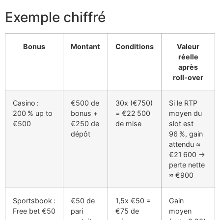
Exemple chiffré
Bonus
Montant
Conditions
Valeur
réelle
après
roll‑over
Casino :
€500 de
30x (€750)
Si le RTP
200 % up to
bonus +
= €22 500
moyen du
€500
€250 de
de mise
slot est
dépôt
96 %, gain
attendu ≈
€21 600 →
perte nette
≈ €900
Sportsbook :
€50 de
1,5x €50 =
Gain
Free bet €50
pari
€75 de
moyen