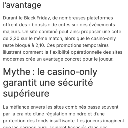
l’avantage
Durant le Black Friday, de nombreuses plateformes
offrent des « boosts » de cotes sur des événements
majeurs. Un site combiné peut ainsi proposer une cote
de 2,20 sur le même match, alors que le casino‑only
reste bloqué à 2,10. Ces promotions temporaires
illustrent comment la flexibilité opérationnelle des sites
modernes crée un avantage concret pour le joueur.
Mythe : le casino‑only
garantit une sécurité
supérieure
La méfiance envers les sites combinés passe souvent
par la crainte d’une régulation moindre et d’une
protection des fonds insuffisante. Les joueurs imaginent
que les casinos purs, souvent licenciés dans des