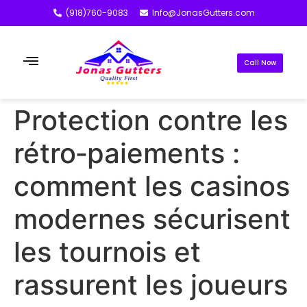
(918)760-9083
Info@JonasGutters.com
Call Now
Protection contre les
rétro‑paiements :
comment les casinos
modernes sécurisent
les tournois et
rassurent les joueurs