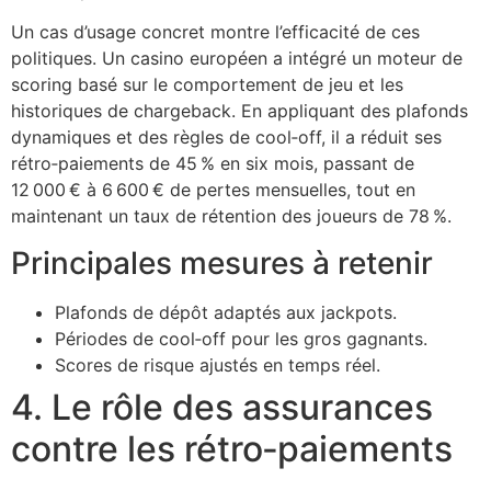
Un cas d’usage concret montre l’efficacité de ces
politiques. Un casino européen a intégré un moteur de
scoring basé sur le comportement de jeu et les
historiques de chargeback. En appliquant des plafonds
dynamiques et des règles de cool‑off, il a réduit ses
rétro‑paiements de 45 % en six mois, passant de
12 000 € à 6 600 € de pertes mensuelles, tout en
maintenant un taux de rétention des joueurs de 78 %.
Principales mesures à retenir
Plafonds de dépôt adaptés aux jackpots.
Périodes de cool‑off pour les gros gagnants.
Scores de risque ajustés en temps réel.
4. Le rôle des assurances
contre les rétro‑paiements