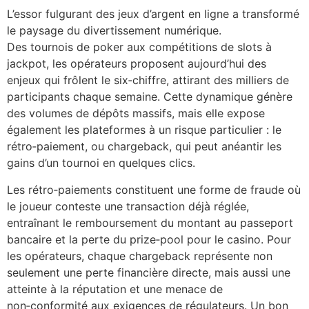
L’essor fulgurant des jeux d’argent en ligne a transformé
le paysage du divertissement numérique.
Des tournois de poker aux compétitions de slots à
jackpot, les opérateurs proposent aujourd’hui des
enjeux qui frôlent le six‑chiffre, attirant des milliers de
participants chaque semaine. Cette dynamique génère
des volumes de dépôts massifs, mais elle expose
également les plateformes à un risque particulier : le
rétro‑paiement, ou chargeback, qui peut anéantir les
gains d’un tournoi en quelques clics.
Les rétro‑paiements constituent une forme de fraude où
le joueur conteste une transaction déjà réglée,
entraînant le remboursement du montant au passeport
bancaire et la perte du prize‑pool pour le casino. Pour
les opérateurs, chaque chargeback représente non
seulement une perte financière directe, mais aussi une
atteinte à la réputation et une menace de
non‑conformité aux exigences de régulateurs. Un bon