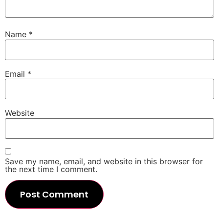
Name
*
Email
*
Website
Save my name, email, and website in this browser for
the next time I comment.