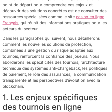
point de départ pour comprendre ces enjeux et
découvrir des solutions concrètes est de consulter des
ressources spécialisées comme le site
casino en ligne
Français
, qui réunit des informations pratiques pour les
acteurs du secteur.
Dans les paragraphes qui suivent, nous détaillerons
comment les nouvelles solutions de protection,
combinées à une gestion du risque adaptée aux
tournois, renforcent la confiance des joueurs. Nous
aborderons les spécificités des tournois, l’architecture
technique des systèmes anti‑chargeback, les politiques
de paiement, le rôle des assurances, la communication
transparente et les perspectives d’évolution avec la
blockchain.
1. Les enjeux spécifiques
des tournois en ligne