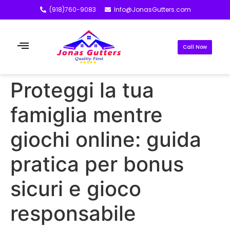
(918)760-9083
Info@JonasGutters.com
Call Now
Proteggi la tua
famiglia mentre
giochi online: guida
pratica per bonus
sicuri e gioco
responsabile