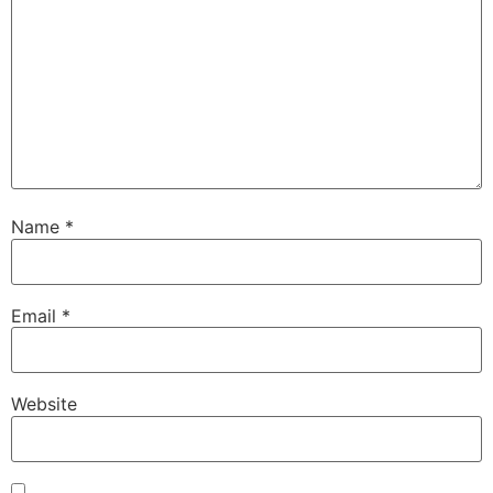
Name
*
Email
*
Website