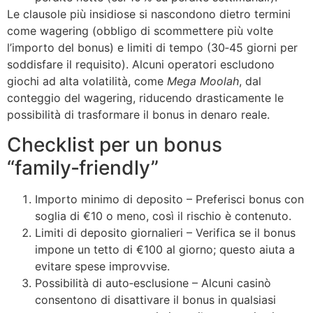
Le clausole più insidiose si nascondono dietro termini
come wagering (obbligo di scommettere più volte
l’importo del bonus) e limiti di tempo (30‑45 giorni per
soddisfare il requisito). Alcuni operatori escludono
giochi ad alta volatilità, come
Mega Moolah
, dal
conteggio del wagering, riducendo drasticamente le
possibilità di trasformare il bonus in denaro reale.
Checklist per un bonus
“family‑friendly”
Importo minimo di deposito – Preferisci bonus con
soglia di €10 o meno, così il rischio è contenuto.
Limiti di deposito giornalieri – Verifica se il bonus
impone un tetto di €100 al giorno; questo aiuta a
evitare spese improvvise.
Possibilità di auto‑esclusione – Alcuni casinò
consentono di disattivare il bonus in qualsiasi