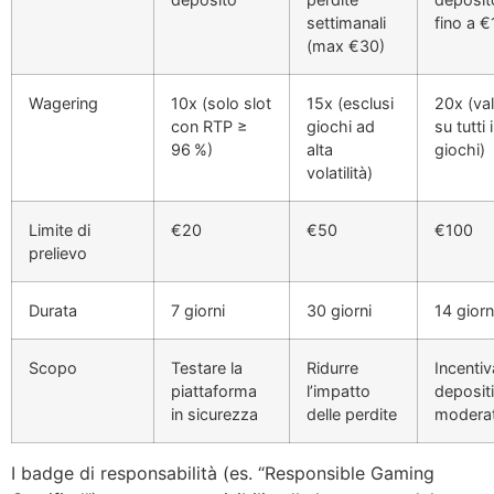
settimanali
fino a 
(max €30)
Wagering
10x (solo slot
15x (esclusi
20x (va
con RTP ≥
giochi ad
su tutti i
96 %)
alta
giochi)
volatilità)
Limite di
€20
€50
€100
prelievo
Durata
7 giorni
30 giorni
14 giorn
Scopo
Testare la
Ridurre
Incentiv
piattaforma
l’impatto
depositi
in sicurezza
delle perdite
moderat
I badge di responsabilità (es. “Responsible Gaming