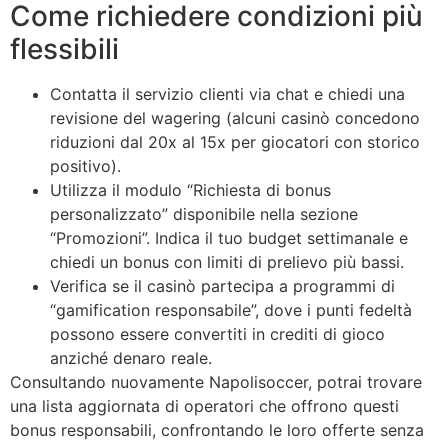
Come richiedere condizioni più
flessibili
Contatta il servizio clienti via chat e chiedi una
revisione del wagering (alcuni casinò concedono
riduzioni dal 20x al 15x per giocatori con storico
positivo).
Utilizza il modulo “Richiesta di bonus
personalizzato” disponibile nella sezione
“Promozioni”. Indica il tuo budget settimanale e
chiedi un bonus con limiti di prelievo più bassi.
Verifica se il casinò partecipa a programmi di
“gamification responsabile”, dove i punti fedeltà
possono essere convertiti in crediti di gioco
anziché denaro reale.
Consultando nuovamente Napolisoccer, potrai trovare
una lista aggiornata di operatori che offrono questi
bonus responsabili, confrontando le loro offerte senza