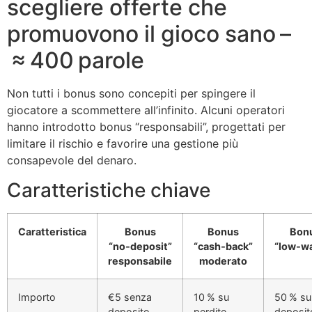
scegliere offerte che
promuovono il gioco sano –
≈ 400 parole
Non tutti i bonus sono concepiti per spingere il
giocatore a scommettere all’infinito. Alcuni operatori
hanno introdotto bonus “responsabili”, progettati per
limitare il rischio e favorire una gestione più
consapevole del denaro.
Caratteristiche chiave
Caratteristica
Bonus
Bonus
Bon
“no‑deposit”
“cash‑back”
“low‑w
responsabile
moderato
Importo
€5 senza
10 % su
50 % su
deposito
perdite
deposit