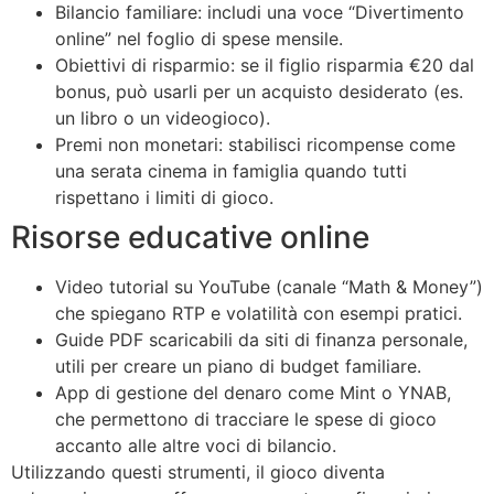
Bilancio familiare: includi una voce “Divertimento
online” nel foglio di spese mensile.
Obiettivi di risparmio: se il figlio risparmia €20 dal
bonus, può usarli per un acquisto desiderato (es.
un libro o un videogioco).
Premi non monetari: stabilisci ricompense come
una serata cinema in famiglia quando tutti
rispettano i limiti di gioco.
Risorse educative online
Video tutorial su YouTube (canale “Math & Money”)
che spiegano RTP e volatilità con esempi pratici.
Guide PDF scaricabili da siti di finanza personale,
utili per creare un piano di budget familiare.
App di gestione del denaro come Mint o YNAB,
che permettono di tracciare le spese di gioco
accanto alle altre voci di bilancio.
Utilizzando questi strumenti, il gioco diventa