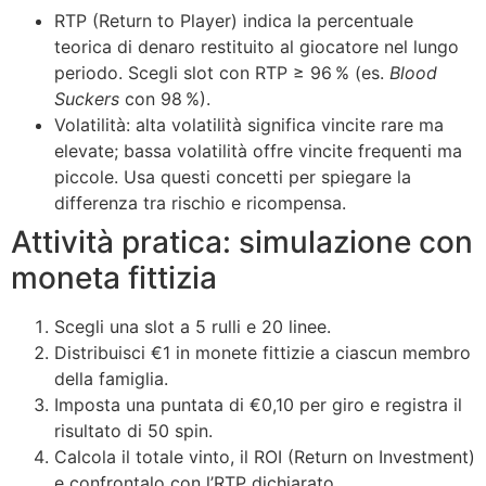
RTP (Return to Player) indica la percentuale
teorica di denaro restituito al giocatore nel lungo
periodo. Scegli slot con RTP ≥ 96 % (es.
Blood
Suckers
con 98 %).
Volatilità: alta volatilità significa vincite rare ma
elevate; bassa volatilità offre vincite frequenti ma
piccole. Usa questi concetti per spiegare la
differenza tra rischio e ricompensa.
Attività pratica: simulazione con
moneta fittizia
Scegli una slot a 5 rulli e 20 linee.
Distribuisci €1 in monete fittizie a ciascun membro
della famiglia.
Imposta una puntata di €0,10 per giro e registra il
risultato di 50 spin.
Calcola il totale vinto, il ROI (Return on Investment)
e confrontalo con l’RTP dichiarato.