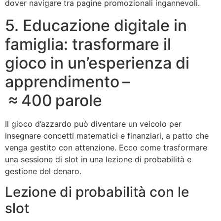
dover navigare tra pagine promozionali ingannevoli.
5. Educazione digitale in
famiglia: trasformare il
gioco in un’esperienza di
apprendimento –
≈ 400 parole
Il gioco d’azzardo può diventare un veicolo per
insegnare concetti matematici e finanziari, a patto che
venga gestito con attenzione. Ecco come trasformare
una sessione di slot in una lezione di probabilità e
gestione del denaro.
Lezione di probabilità con le
slot