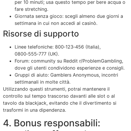
per 10 minuti; usa questo tempo per bere acqua o
fare stretching.
Giornata senza gioco: scegli almeno due giorni a
settimana in cui non accedi al casinò.
Risorse di supporto
Linee telefoniche: 800‑123‑456 (Italia),
0800‑555‑777 (UK).
Forum: community su Reddit r/ProblemGambling,
dove gli utenti condividono esperienze e consigli.
Gruppi di aiuto: Gamblers Anonymous, incontri
settimanali in molte città.
Utilizzando questi strumenti, potrai mantenere il
controllo sul tempo trascorso davanti alle slot o al
tavolo da blackjack, evitando che il divertimento si
trasformi in una dipendenza.
4. Bonus responsabili: