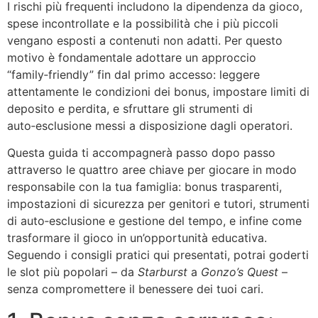
I rischi più frequenti includono la dipendenza da gioco,
spese incontrollate e la possibilità che i più piccoli
vengano esposti a contenuti non adatti. Per questo
motivo è fondamentale adottare un approccio
“family‑friendly” fin dal primo accesso: leggere
attentamente le condizioni dei bonus, impostare limiti di
deposito e perdita, e sfruttare gli strumenti di
auto‑esclusione messi a disposizione dagli operatori.
Questa guida ti accompagnerà passo dopo passo
attraverso le quattro aree chiave per giocare in modo
responsabile con la tua famiglia: bonus trasparenti,
impostazioni di sicurezza per genitori e tutori, strumenti
di auto‑esclusione e gestione del tempo, e infine come
trasformare il gioco in un’opportunità educativa.
Seguendo i consigli pratici qui presentati, potrai goderti
le slot più popolari – da
Starburst
a
Gonzo’s Quest
–
senza compromettere il benessere dei tuoi cari.