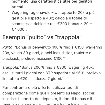
momento, una caratteristica utile per genitori
attenti.
Wagering ragionevole – Un rapporto 20x è più
gestibile rispetto a 40x; calcola il totale di
scommesse richieste (es. €200 bonus × 20 =
€4.000).
Esempio “pulito” vs “trappola”
Pulito
: “Bonus di benvenuto 100 % fino a €150, wagering
20x, valido 30 giorni, giochi inclusi slot, roulette e
blackjack, prelievo massimo €100.”
Trappola
: “Bonus 200 % fino a €300, wagering 40x,
esclusi tutti i giochi con RTP superiore al 96 %, prelievo
limitato a €20, scadenza 7 giorni.”
Per confrontare più offerte, utilizza tool di
comparazione come quelli presenti su Napolisoccer.
Inserisci l’importo del deposito, il tipo di bonus e il
tempo a disposizione; il motore ti mostrerà una