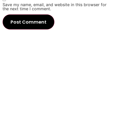
Save my name, email, and website in this browser for
the next time I comment.