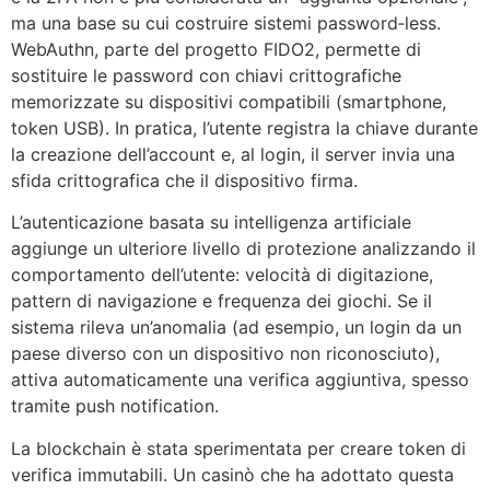
ma una base su cui costruire sistemi password‑less.
WebAuthn, parte del progetto FIDO2, permette di
sostituire le password con chiavi crittografiche
memorizzate su dispositivi compatibili (smartphone,
token USB). In pratica, l’utente registra la chiave durante
la creazione dell’account e, al login, il server invia una
sfida crittografica che il dispositivo firma.
L’autenticazione basata su intelligenza artificiale
aggiunge un ulteriore livello di protezione analizzando il
comportamento dell’utente: velocità di digitazione,
pattern di navigazione e frequenza dei giochi. Se il
sistema rileva un’anomalia (ad esempio, un login da un
paese diverso con un dispositivo non riconosciuto),
attiva automaticamente una verifica aggiuntiva, spesso
tramite push notification.
La blockchain è stata sperimentata per creare token di
verifica immutabili. Un casinò che ha adottato questa