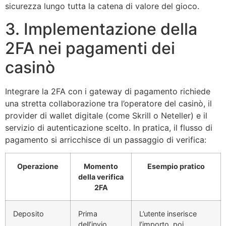
sicurezza lungo tutta la catena di valore del gioco.
3. Implementazione della
2FA nei pagamenti dei
casinò
Integrare la 2FA con i gateway di pagamento richiede
una stretta collaborazione tra l’operatore del casinò, il
provider di wallet digitale (come Skrill o Neteller) e il
servizio di autenticazione scelto. In pratica, il flusso di
pagamento si arricchisce di un passaggio di verifica:
Operazione
Momento
Esempio pratico
della verifica
2FA
Deposito
Prima
L’utente inserisce
dell’invio
l’importo, poi