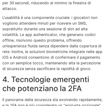
per 30 secondi, riducendo al minimo la finestra di
attacco.
L’usabilità è una componente cruciale: i giocatori non
vogliono attendere minuti per ricevere un SMS,
soprattutto durante una sessione di slot ad alta
volatilità. Le app authenticator, che generano codici
offline, risolvono questo problema, offrendo
un’esperienza fluida senza dipendere dalla copertura di
rete. Inoltre, le soluzioni biometriche integrate nelle app
iOS e Android consentono di confermare il pagamento
con un semplice tocco, mantenendo alta la percezione
di sicurezza senza sacrificare la rapidità di gioco.
4. Tecnologie emergenti
che potenziano la 2FA
Il panorama della sicurezza sta evolvendo rapidamente,
e la 2FA non è più considerata un “aggiunta opzionale”,