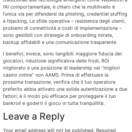
l’AI comportamentale, è chiaro che la multilivello è
l’unica via per difendersi da phishing, credential stuffing
e hijacking. Le sfide operative – resistenza degli utenti,
problemi di connettività e costi di implementazione –
sono gestibili con strategie di onboarding mirate,
backup affidabili e una comunicazione trasparente.
I benefici, invece, sono tangibili: maggiore fiducia dei
giocatori, riduzione significativa delle frodi, ROI
migliorato e una posizione di leadership nei “migliori
casino online” non AAMS. Prima di effettuare la
prossima transazione, verifica che il tuo operatore
preferito abbia attivato una solida autenticazione a due
fattori; è il modo più efficace per proteggere il tuo
bankroll e goderti il gioco in tutta tranquillità.
Leave a Reply
Your email address will not be published.
Required