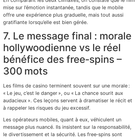
mise sur l’émotion instantanée, tandis que le mobile
offre une expérience plus graduelle, mais tout aussi
gratifiante lorsqu’elle est bien gérée.
7. Le message final : morale
hollywoodienne vs le réel
bénéfice des free‑spins –
300 mots
Les films de casino terminent souvent sur une morale :
« Le jeu, c’est le danger », ou « La chance sourit aux
audacieux ». Ces leçons servent à dramatiser le récit et
à rappeler les risques du jeu excessif.
Les opérateurs mobiles, quant à eux, véhiculent un
message plus nuancé. Ils insistent sur la responsabilité,
le divertissement et la sécurité. Les free‑spins sont