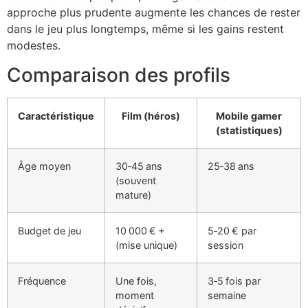
approche plus prudente augmente les chances de rester
dans le jeu plus longtemps, même si les gains restent
modestes.
Comparaison des profils
Caractéristique
Film (héros)
Mobile gamer
(statistiques)
Âge moyen
30‑45 ans
25‑38 ans
(souvent
mature)
Budget de jeu
10 000 € +
5‑20 € par
(mise unique)
session
Fréquence
Une fois,
3‑5 fois par
moment
semaine