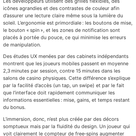
Les développeurs utilisent des grilles flexibles, des
icônes agrandies et des contrastes de couleur afin
d’assurer une lecture claire même sous la lumière du
soleil. L’ergonomie est primordiale : les boutons de mise,
le bouton « spin », et les zones de notification sont
placés à portée du pouce, ce qui minimise les erreurs
de manipulation.
Des études UX menées par des cabinets indépendants
montrent que les joueurs mobiles passent en moyenne
2,3 minutes par session, contre 15 minutes dans les
salons de casino physiques. Cette différence s’explique
par la facilité d’accès (un tap, un swipe) et par le fait
que l’interface doit rapidement communiquer les
informations essentielles : mise, gains, et temps restant
du bonus.
L’immersion, donc, n’est plus créée par des décors
somptueux mais par la fluidité du design. Un joueur qui
voit clairement le compteur de free‑spins augmenter