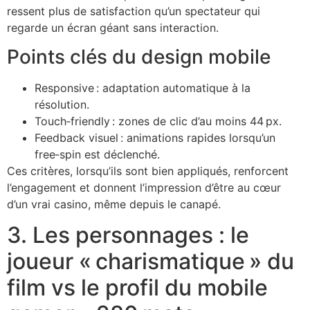
ressent plus de satisfaction qu’un spectateur qui
regarde un écran géant sans interaction.
Points clés du design mobile
Responsive : adaptation automatique à la
résolution.
Touch‑friendly : zones de clic d’au moins 44 px.
Feedback visuel : animations rapides lorsqu’un
free‑spin est déclenché.
Ces critères, lorsqu’ils sont bien appliqués, renforcent
l’engagement et donnent l’impression d’être au cœur
d’un vrai casino, même depuis le canapé.
3. Les personnages : le
joueur « charismatique » du
film vs le profil du mobile