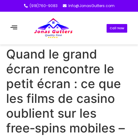
(918)760-9083
Info@JonasGutters.com
Call Now
Quand le grand
écran rencontre le
petit écran : ce que
les films de casino
oublient sur les
free‑spins mobiles –