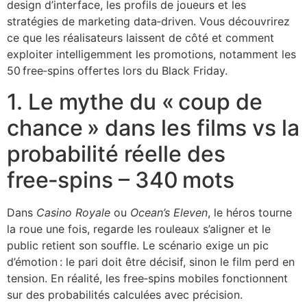
design d’interface, les profils de joueurs et les
stratégies de marketing data‑driven. Vous découvrirez
ce que les réalisateurs laissent de côté et comment
exploiter intelligemment les promotions, notamment les
50 free‑spins offertes lors du Black Friday.
1. Le mythe du « coup de
chance » dans les films vs la
probabilité réelle des
free‑spins – 340 mots
Dans
Casino Royale
ou
Ocean’s Eleven
, le héros tourne
la roue une fois, regarde les rouleaux s’aligner et le
public retient son souffle. Le scénario exige un pic
d’émotion : le pari doit être décisif, sinon le film perd en
tension. En réalité, les free‑spins mobiles fonctionnent
sur des probabilités calculées avec précision.