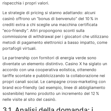
rispecchia i propri valori.
Le strategie di pricing si stanno adattando: alcuni
casinò offrono un “bonus di benvenuto” del 10 % in
crediti extra a chi sceglie una macchina certificata
“eco‑friendly”. Altri propongono sconti sulla
commissione di withdrawal per i giocatori che utilizzano
metodi di pagamento elettronici a basso impatto, come
portafogli virtuali.
Le partnership con fornitori di energia verde sono
diventate un elemento distintivo. Casino X ha siglato un
accordo con una cooperativa eolistica, ottenendo
tariffe scontate e pubblicizzando la collaborazione nei
propri canali social. Le campagne cross‑marketing con
brand eco‑friendly (ad esempio, linee di abbigliamento
sostenibile) hanno prodotto un incremento del 12 %
nelle visite al sito del casinò.
3.1. Analisi della domanda: i