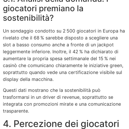
giocatori premiano la
sostenibilità?
Un sondaggio condotto su 2 500 giocatori in Europa ha
rivelato che il 68 % sarebbe disposto a scegliere una
slot a basso consumo anche a fronte di un jackpot
leggermente inferiore. Inoltre, il 42 % ha dichiarato di
aumentare la propria spesa settimanale del 15 % nei
casinò che comunicano chiaramente le iniziative green,
soprattutto quando vede una certificazione visibile sul
display della macchina.
Questi dati mostrano che la sostenibilità può
trasformarsi in un driver di revenue, soprattutto se
integrata con promozioni mirate e una comunicazione
trasparente.
4. Percezione dei giocatori