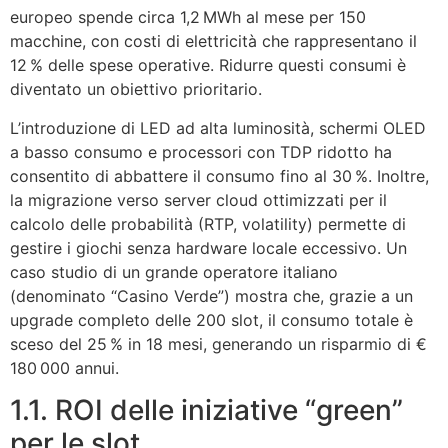
europeo spende circa 1,2 MWh al mese per 150
macchine, con costi di elettricità che rappresentano il
12 % delle spese operative. Ridurre questi consumi è
diventato un obiettivo prioritario.
L’introduzione di LED ad alta luminosità, schermi OLED
a basso consumo e processori con TDP ridotto ha
consentito di abbattere il consumo fino al 30 %. Inoltre,
la migrazione verso server cloud ottimizzati per il
calcolo delle probabilità (RTP, volatility) permette di
gestire i giochi senza hardware locale eccessivo. Un
caso studio di un grande operatore italiano
(denominato “Casino Verde”) mostra che, grazie a un
upgrade completo delle 200 slot, il consumo totale è
sceso del 25 % in 18 mesi, generando un risparmio di €
180 000 annui.
1.1. ROI delle iniziative “green”
per le slot