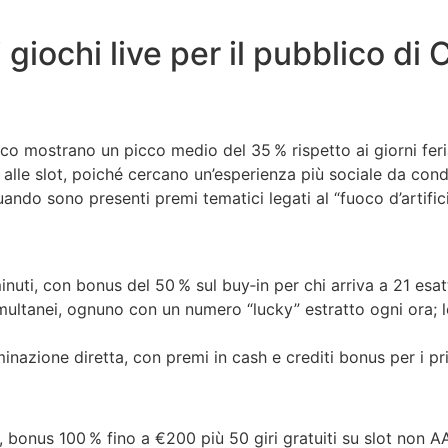
i giochi live per il pubblico d
ffico mostrano un picco medio del 35 % rispetto ai giorni feri
 alle slot, poiché cercano un’esperienza più sociale da condi
do sono presenti premi tematici legati al “fuoco d’artifici
uti, con bonus del 50 % sul buy‑in per chi arriva a 21 esatt
simultanei, ognuno con un numero “lucky” estratto ogni ora;
nazione diretta, con premi in cash e crediti bonus per i prim
 bonus 100 % fino a €200 più 50 giri gratuiti su slot non A