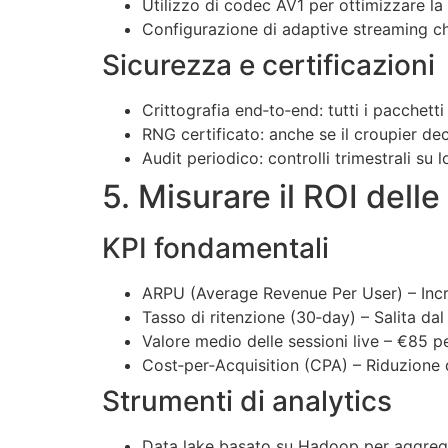
Utilizzo di codec AV1 per ottimizzare la
Configurazione di adaptive streaming c
Sicurezza e certificazioni
Crittografia end‑to‑end: tutti i pacchetti
RNG certificato: anche se il croupier de
Audit periodico: controlli trimestrali su
5. Misurare il ROI delle
KPI fondamentali
ARPU (Average Revenue Per User) – Increm
Tasso di ritenzione (30‑day) – Salita dal
Valore medio delle sessioni live – €85 
Cost‑per‑Acquisition (CPA) – Riduzione 
Strumenti di analytics
Data lake basato su Hadoop per aggregar