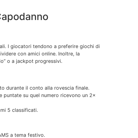
i Capodanno
ali. I giocatori tendono a preferire giochi di
videre con amici online. Inoltre, la
o” o a jackpot progressivi.
o durante il conto alla rovescia finale.
 le puntate su quel numero ricevono un 2×
i 5 classificati.
AMS a tema festivo.