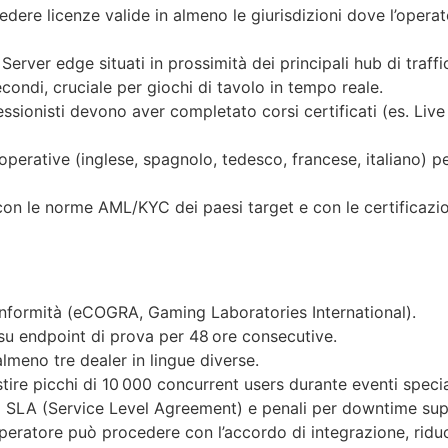
sedere licenze valide in almeno le giurisdizioni dove l’oper
Server edge situati in prossimità dei principali hub di tra
condi, cruciale per giochi di tavolo in tempo reale.
essionisti devono aver completato corsi certificati (es. L
perative (inglese, spagnolo, tedesco, francese, italiano) p
 con le norme AML/KYC dei paesi target e con le certifica
 conformità (eCOGRA, Gaming Laboratories International).
su endpoint di prova per 48 ore consecutive.
lmeno tre dealer in lingue diverse.
stire picchi di 10 000 concurrent users durante eventi specia
vi a SLA (Service Level Agreement) e penali per downtime sup
peratore può procedere con l’accordo di integrazione, riducen