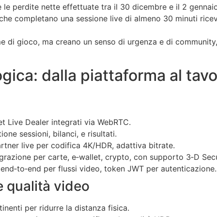
le perdite nette effettuate tra il 30 dicembre e il 2 gennaio,
ti che completano una sessione live di almeno 30 minuti ric
e di gioco, ma creano un senso di urgenza e di community, f
gica: dalla piattaforma al tavo
t Live Dealer integrati via WebRTC.
ne sessioni, bilanci, e risultati.
artner live per codifica 4K/HDR, adattiva bitrate.
razione per carte, e‑wallet, crypto, con supporto 3‑D Sec
a end‑to‑end per flussi video, token JWT per autenticazione.
e qualità video
nenti per ridurre la distanza fisica.