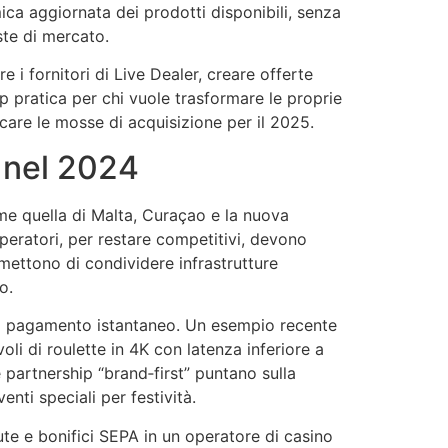
amica aggiornata dei prodotti disponibili, senza
ste di mercato.
i fornitori di Live Dealer, creare offerte
ap pratica per chi vuole trasformare le proprie
icare le mosse di acquisizione per il 2025.
a nel 2024
me quella di Malta, Curaçao e la nuova
operatori, per restare competitivi, devono
rmettono di condividere infrastrutture
o.
i di pagamento istantaneo. Un esempio recente
oli di roulette in 4K con latenza inferiore a
e partnership “brand‑first” puntano sulla
nti speciali per festività.
e e bonifici SEPA in un operatore di casino