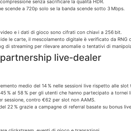
 compressione senza sacrificare la qualità HDR.
he scende a 720p solo se la banda scende sotto 3 Mbps.
 video e i dati di gioco sono cifrati con chiavi a 256 bit.
cide le carte, il mescolamento digitale è verificato da RNG 
 log di streaming per rilevare anomalie o tentativi di manipol
 partnership live‑dealer
ento medio del 14 % nelle sessioni live rispetto alle slot t
 45 % al 58 % per gli utenti che hanno partecipato a tornei l
per sessione, contro €62 per slot non AAMS.
del 22 % grazie a campagne di referral basate su bonus live
e clickstream, eventi di gioco e transazioni.