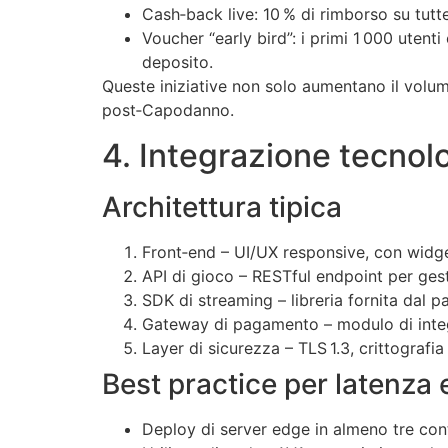
Cash‑back live: 10 % di rimborso su tutte 
Voucher “early bird”: i primi 1 000 uten
deposito.
Queste iniziative non solo aumentano il volum
post‑Capodanno.
4. Integrazione tecnolo
Architettura tipica
Front‑end – UI/UX responsive, con widge
API di gioco – RESTful endpoint per gestio
SDK di streaming – libreria fornita dal p
Gateway di pagamento – modulo di integ
Layer di sicurezza – TLS 1.3, crittografi
Best practice per latenza 
Deploy di server edge in almeno tre conti