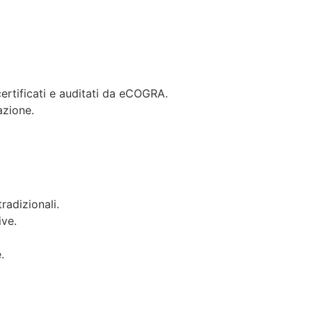
certificati e auditati da eCOGRA.
azione.
radizionali.
ive.
.