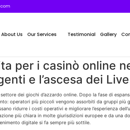
s.com
About Us
Our Services
Testimonial
Gallery
Con
ita per i casinò online n
genti e l’ascesa dei Liv
l settore dei giochi d’azzardo online. Dopo la fase di espan
to: operatori più piccoli vengono assorbiti da gruppi più 
sano ridurre i costi operativi e migliorare l’esperienza del
azione più chiara in molte giurisdizioni europee e da una 
tenimento digitale si fa sempre più sottile.