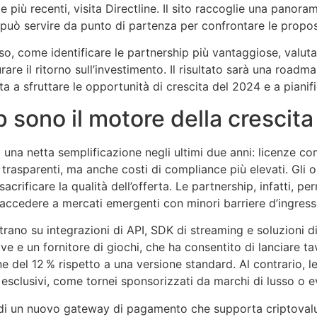
e più recenti, visita Directline. Il sito raccoglie una panor
 può servire da punto di partenza per confrontare le propo
 come identificare le partnership più vantaggiose, valutare 
re il ritorno sull’investimento. Il risultato sarà una roadm
ta a sfruttare le opportunità di crescita del 2024 e a pianif
p sono il motore della crescit
na netta semplificazione negli ultimi due anni: licenze co
ù trasparenti, ma anche costi di compliance più elevati. Gli 
rificare la qualità dell’offerta. Le partnership, infatti, pe
e accedere a mercati emergenti con minori barriere d’ingress
ntrano su integrazioni di API, SDK di streaming e soluzion
ve e un fornitore di giochi, che ha consentito di lanciare tav
ne del 12 % rispetto a una versione standard. Al contrario, l
esclusivi, come tornei sponsorizzati da marchi di lusso o eve
di un nuovo gateway di pagamento che supporta criptovalut