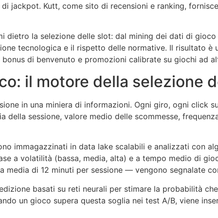
ri di jackpot. Kutt, come sito di recensioni e ranking, fornis
dietro la selezione delle slot: dal mining dei dati di gioco 
one tecnologica e il rispetto delle normative. Il risultato 
o bonus di benvenuto e promozioni calibrate su giochi ad a
oco: il motore della selezione d
ione in una miniera di informazioni. Ogni giro, ogni click s
dia della sessione, valore medio delle scommesse, frequenza 
ono immagazzinati in data lake scalabili e analizzati con al
base a volatilità (bassa, media, alta) e a tempo medio di gi
una media di 12 minuti per sessione — vengono segnalate c
izione basati su reti neurali per stimare la probabilità che 
ando un gioco supera questa soglia nei test A/B, viene in