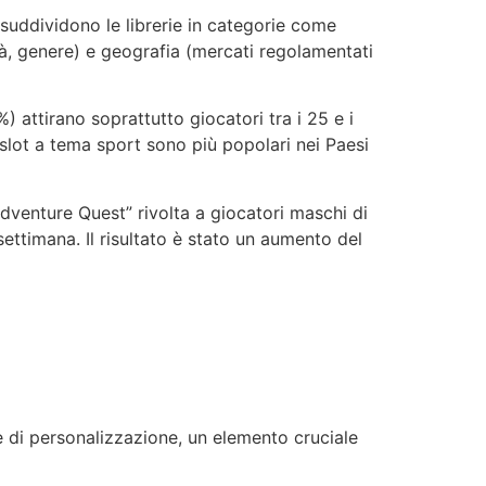
 suddividono le librerie in categorie come
tà, genere) e geografia (mercati regolamentati
) attirano soprattutto giocatori tra i 25 e i
 slot a tema sport sono più popolari nei Paesi
venture Quest” rivolta a giocatori maschi di
ettimana. Il risultato è stato un aumento del
e di personalizzazione, un elemento cruciale