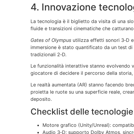
4. Innovazione tecnolog
La tecnologia è il biglietto da visita di una s
fluide e transizioni cinematiche che catturano 
Gates of Olympus
utilizza effetti sonori 3‑D
immersione è stato quantificato da un test di
tradizionali 2‑D.
Le funzionalità interattive stanno evolvend
giocatore di decidere il percorso della storia, 
Le realtà aumentata (AR) stanno facendo brec
proietta le ruote su una superficie reale, cr
deposito.
Checklist delle tecnologie
Motore grafico (Unity/Unreal): compatibi
Audio 3‑D: supporto Dolby Atmos, sincr