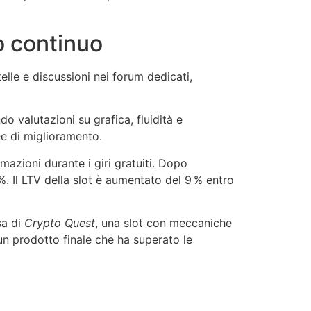
o continuo
lle e discussioni nei forum dedicati,
o valutazioni su grafica, fluidità e
ee di miglioramento.
mazioni durante i giri gratuiti. Dopo
%. Il LTV della slot è aumentato del 9 % entro
sa di
Crypto Quest
, una slot con meccaniche
 un prodotto finale che ha superato le