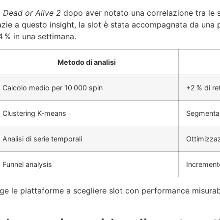
o
Dead or Alive 2
dopo aver notato una correlazione tra le s
zie a questo insight, la slot è stata accompagnata da una
4 % in una settimana.
Metodo di analisi
Calcolo medio per 10 000 spin
+2 % di re
Clustering K‑means
Segmentaz
Analisi di serie temporali
Ottimizza
Funnel analysis
Increment
spinge le piattaforme a scegliere slot con performance misurab